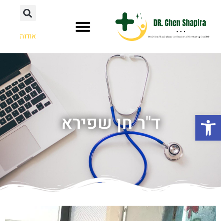
אודות
פתח סרגל נגישות
ד"ר חן שפירא