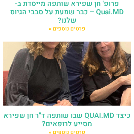
פרופ' חן שפירא שותפה מייסדת ב-
Quai.MD – כבר שמעת על סבבי הגיוס
שלנו?
פרטים נוספים »
כיצד QUAI.MD שבו שותפה ד"ר חן שפירא
מסייע לרופאים?
פרטים נוספים »