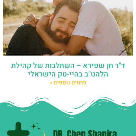
ד"ר חן שפירא – השתלבות של קהילת
הלהט"ב בהיי-טק הישראלי
פרטים נוספים »