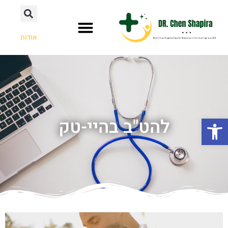
אודות
פתח סרגל נגישות
להט"ב בהיי-טק