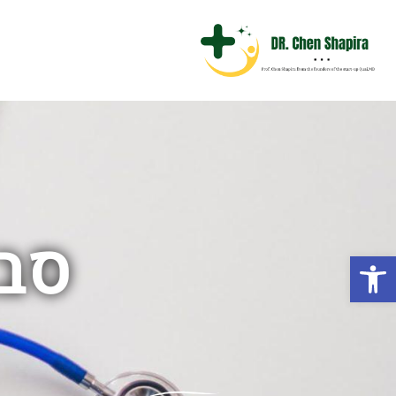
סבב ג
פתח סרגל נגישות